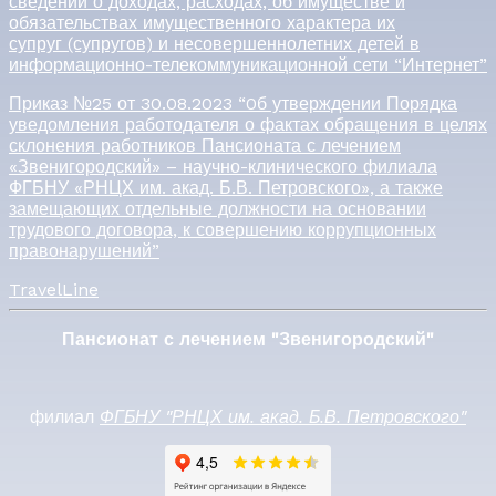
сведений о доходах, расходах, об имуществе и
обязательствах имущественного характера их
супруг (супругов) и несовершеннолетних детей в
информационно-телекоммуникационной сети “Интернет”
Приказ №25 от 30.08.2023 “0б утверждении Порядка
уведомления работодателя о фактах обращения в целях
склонения работников Пансионата с лечением
«Звенигородский» – научно-клинического филиала
ФГБНУ «РНЦХ им. акад. Б.В. Петровского», а также
замещающих отдельные должности на основании
трудового договора, к совершению коррупционных
правонарушений”
TravelLine
Пансионат с лечением "Звенигородский"
филиал
ФГБНУ "РНЦХ им. акад. Б.В. Петровского"