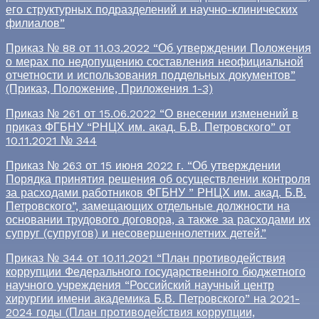
его структурных подразделений и научно-клинических
филиалов”
Приказ № 88 от 11.03.2022 “Об утверждении Положения
о мерах по недопущению составления неофициальной
отчетности и использования поддельных документов”
(Приказ, Положение, Приложения 1-3)
Приказ № 261 от 15.06.2022 “О внесении изменений в
приказ ФГБНУ “РНЦХ им. акад. Б.В. Петровского” от
10.11.2021 № 344
Приказ № 263 от 15 июня 2022 г. “Об утверждении
Порядка принятия решения об осуществлении контроля
за расходами работников ФГБНУ ” РНЦХ им. акад. Б.В.
Петровского”, замещающих отдельные должности на
основании трудового договора, а также за расходами их
супруг (супругов) и несовершеннолетних детей.”
Приказ № 344 от 10.11.2021 “План противодействия
коррупции Федерального государственного бюджетного
научного учреждения “Российский научный центр
хирургии имени академика Б.В. Петровского” на 2021-
2024 годы (План противодействия коррупции,