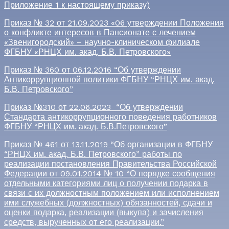
Приложение 1 к настоящему приказу)
Приказ № 32 от 21.09.2023 «06 утверждении Положения
о конфликте интересов в Пансионате с лечением
«Звенигородский» – научно-клиническом филиале
ФГБНУ «РНЦХ им. акад. Б.В. Петровского»
Приказ № 360 от 06.12.2016 “Об утверждении
Антикоррупционной политики ФГБНУ “РНЦХ им. акад.
Б.В. Петровского”
Приказ №310 от 22.06.2023 “Об утверждении
Стандарта антикоррупционного поведения работников
ФГБНУ “РНЦХ им. акад. Б.В.Петровского”
Приказ № 461 от 13.11.2019 “Об организации в ФГБНУ
“РНЦХ им. акад. Б.В. Петровского” работы по
реализации постановления Правительства Российской
Федерации от 09.01.2014 № 10 “О порядке сообщения
отдельными категориями лиц о получении подарка в
связи с их должностным положением или исполнением
ими служебных (должностных) обязанностей, сдачи и
оценки подарка, реализации (выкупа) и зачисления
средств, вырученных от его реализации.”