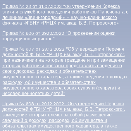
Приказ № 23 от 31.07.2023 “06 утверждении Кодекса
этики и служебного поведения работников Пансионата с
лечением «Звенигородский» – научно-клинического
филиала ФГБНУ «РНЦХ им. акад. Б.В. Петровского»
Приказ № 606 от 29.12.2022 “О проведении оценки
коррупционных рисков”
Приказ № 607 от 29.12.2022 “Об утверждении Перечня
должностей ФГБНУ “РНЦХ им. акад. Б.В. Петровского”,
при назначении на которые граждане и при замещении
которых работники обязаны представлять сведения о
своих доходах, расходах и обязательствах
имущественного характера, а также сведения о доходах,
расходах, об имуществе и обязательствах
имущественного характера своих супруги (супруга) и
несовершеннолетних детей”
Приказ № 608 от 29.12.2022 “Об утверждении Перечня
должностей ФГБНУ “РНЦХ им. акад. Б.В. Петровского”,
замещение которых влечет за собой размещение
сведений о доходах, расходах, об имуществе и
обязательствах имущественного характера, а также