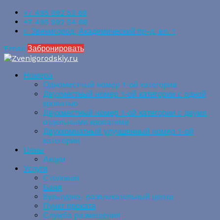
+7 495 992 53 68
+7 495 992 54 88
г. Звенигород, Академический пр-д, вл. 1
Email
Забронировать
Номера
Одноместный номер 1-ой категории
Двухместный номер 1-ой категории с одной
кроватью
Двухместный номер 1-ой категории с двумя
отдельными кроватями
Двухкомнатный улучшенный номер 1-ой
категории
Цены
Акции
Услуги
Столовая
Баня
Культурно- развлекательный центр
Пункт проката
Служба размещения