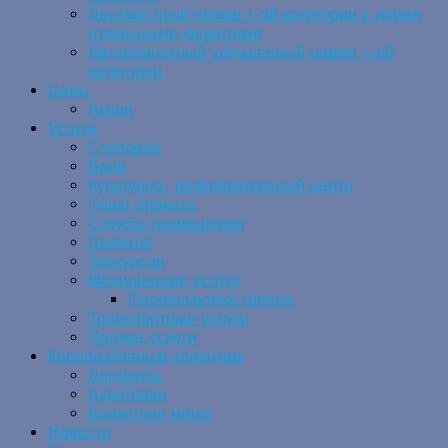
Двухместный номер 1-ой категории с двумя
отдельными кроватями
Двухкомнатный улучшенный номер 1-ой
категории
Цены
Акции
Услуги
Столовая
Баня
Культурно- развлекательный центр
Пункт проката
Служба размещения
Лазертаг
Экскурсии
Медицинские услуги
Профилактика гриппа
Транспортные услуги
Прочие услуги
Корпоративным клиентам
Договоры
Аудитории
Банкетное меню
Новости