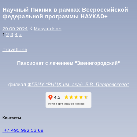
Научный Пикник в рамках Всероссийской
федеральной программы НАУКА0+
29.09.2024
К
MasyaIrison
1
2
3
4
»
TravelLine
Пансионат с лечением "Звенигородский"
филиал
ФГБНУ "РНЦХ им. акад. Б.В. Петровского"
Контакты
+7 495 992 53 68