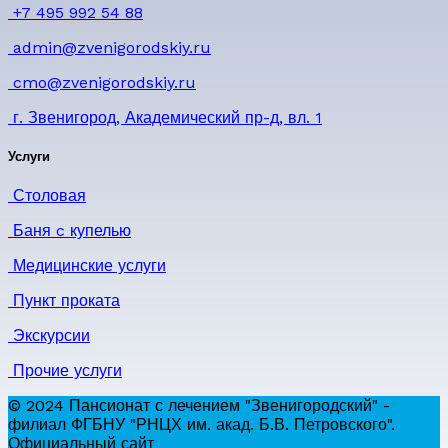
+7 495 992 54 88
admin@zvenigorodskiy.ru
cmo@zvenigorodskiy.ru
г. Звенигород, Академический пр-д, вл. 1
Услуги
Столовая
Баня c купелью
Медицинские услуги
Пункт проката
Экскурсии
Прочие услуги
© 2024 Пансионат с лечением "Звенигородский" -
филиал ФГБНУ "РНЦХ им. акад. Б.В. Петровского".
Официальный сайт