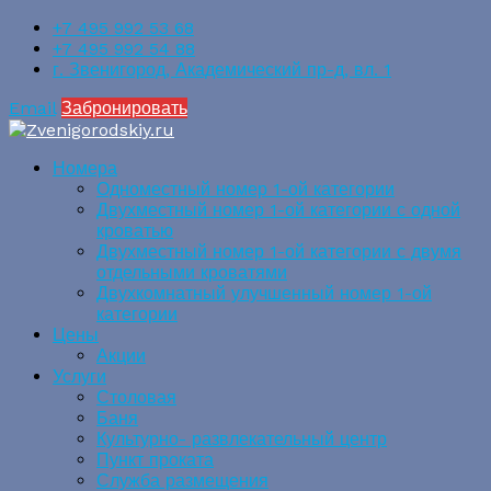
+7 495 992 53 68
+7 495 992 54 88
г. Звенигород, Академический пр-д, вл. 1
Email
Забронировать
Номера
Одноместный номер 1-ой категории
Двухместный номер 1-ой категории с одной
кроватью
Двухместный номер 1-ой категории с двумя
отдельными кроватями
Двухкомнатный улучшенный номер 1-ой
категории
Цены
Акции
Услуги
Столовая
Баня
Культурно- развлекательный центр
Пункт проката
Служба размещения