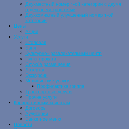
Двухместный номер 1-ой категории с двумя
отдельными кроватями
Двухкомнатный улучшенный номер 1-ой
категории
Цены
Акции
Услуги
Столовая
Баня
Культурно- развлекательный центр
Пункт проката
Служба размещения
Лазертаг
Экскурсии
Медицинские услуги
Профилактика гриппа
Транспортные услуги
Прочие услуги
Корпоративным клиентам
Договоры
Аудитории
Банкетное меню
Новости